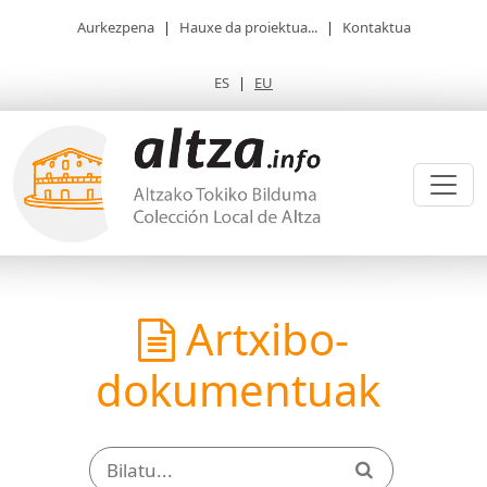
Aurkezpena
|
Hauxe da proiektua...
|
Kontaktua
ES
|
EU
Artxibo-
dokumentuak