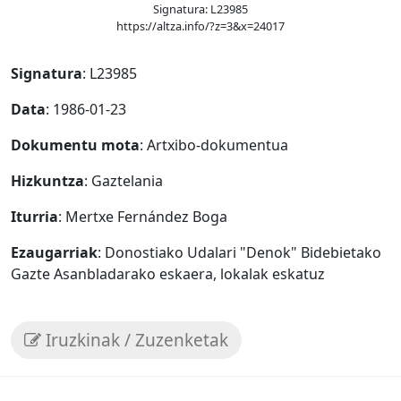
Signatura: L23985
https://altza.info/?z=3&x=24017
Signatura
: L23985
Data
: 1986-01-23
Dokumentu mota
: Artxibo-dokumentua
Hizkuntza
: Gaztelania
Iturria
: Mertxe Fernández Boga
Ezaugarriak
: Donostiako Udalari "Denok" Bidebietako
Gazte Asanbladarako eskaera, lokalak eskatuz
Iruzkinak / Zuzenketak