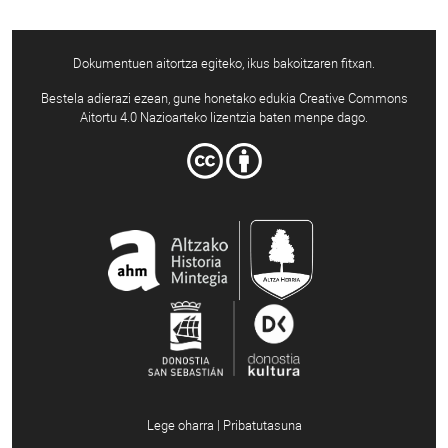
Dokumentuen aitortza egiteko, ikus bakoitzaren fitxan.
Bestela adierazi ezean, gune honetako edukia Creative Commons
Aitortu 4.0 Nazioarteko lizentzia baten menpe dago.
Lege oharra | Pribatutasuna