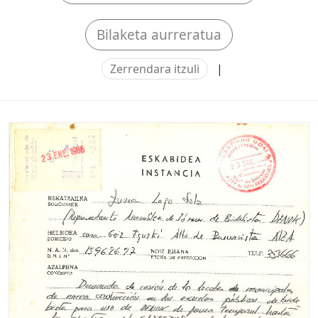
Bilaketa aurreratua
Zerrendara itzuli
|