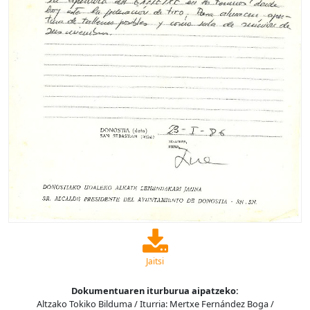
Jaitsi
Dokumentuaren iturburua aipatzeko:
Altzako Tokiko Bilduma / Iturria: Mertxe Fernández Boga /