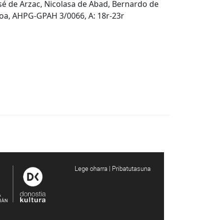
sé de Arzac, Nicolasa de Abad, Bernardo de
koa, AHPG-GPAH 3/0066, A: 18r-23r
Lege oharra | Pribatutasuna