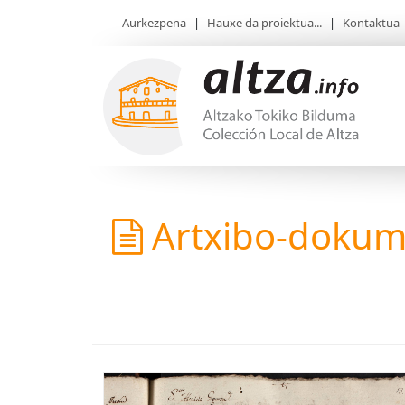
Aurkezpena
|
Hauxe da proiektua...
|
Kontaktua
Artxibo-doku