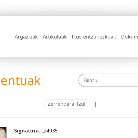
Argazkiak
Artikuluak
Ikus-entzunezkoak
Dokum
mentuak
Zerrendara itzuli
|
Signatura
: L24035