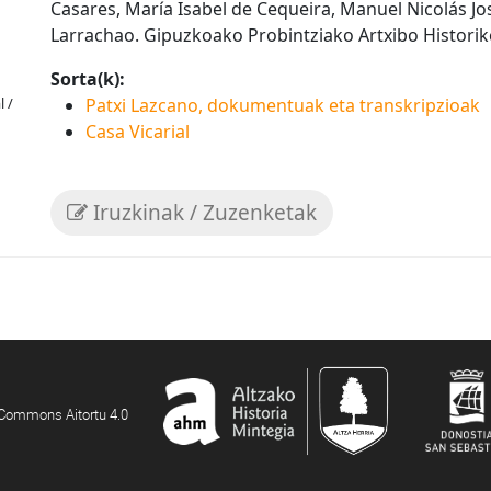
Casares, María Isabel de Cequeira, Manuel Nicolás Jo
Larrachao. Gipuzkoako Probintziako Artxibo Histori
Sorta(k):
Patxi Lazcano, dokumentuak eta transkripzioak
l /
Casa Vicarial
Iruzkinak / Zuzenketak
e Commons Aitortu 4.0