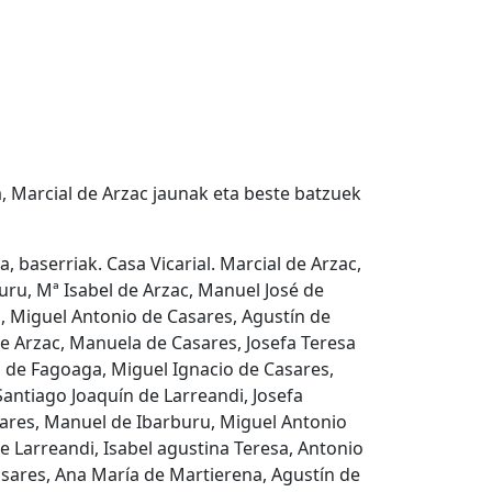
oa, Marcial de Arzac jaunak eta beste batzuek
 baserriak. Casa Vicarial. Marcial de Arzac,
uru, Mª Isabel de Arzac, Manuel José de
a, Miguel Antonio de Casares, Agustín de
é de Arzac, Manuela de Casares, Josefa Teresa
a de Fagoaga, Miguel Ignacio de Casares,
Santiago Joaquín de Larreandi, Josefa
ares, Manuel de Ibarburu, Miguel Antonio
de Larreandi, Isabel agustina Teresa, Antonio
sares, Ana María de Martierena, Agustín de