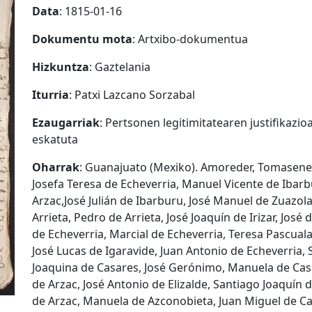
Data
: 1815-01-16
Dokumentu mota
: Artxibo-dokumentua
Hizkuntza
: Gaztelania
Iturria
: Patxi Lazcano Sorzabal
Ezaugarriak
: Pertsonen legitimitatearen justifikazi
eskatuta
Oharrak
: Guanajuato (Mexiko). Amoreder, Tomasenea,
Josefa Teresa de Echeverria, Manuel Vicente de Ibarb
Arzac,José Julián de Ibarburu, José Manuel de Zuazol
Arrieta, Pedro de Arrieta, José Joaquín de Irizar, Jos
de Echeverria, Marcial de Echeverria, Teresa Pascual
José Lucas de Igaravide, Juan Antonio de Echeverria, 
Joaquina de Casares, José Gerónimo, Manuela de Cas
de Arzac, José Antonio de Elizalde, Santiago Joaquín 
de Arzac, Manuela de Azconobieta, Juan Miguel de Ca