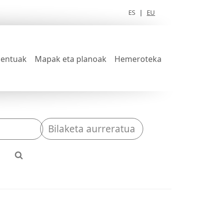
ES
|
EU
entuak
Mapak eta planoak
Hemeroteka
Bilaketa aurreratua