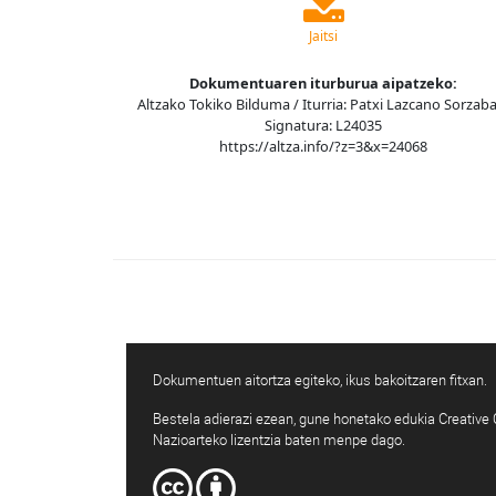
Jaitsi
Dokumentuaren iturburua aipatzeko:
Altzako Tokiko Bilduma / Iturria: Patxi Lazcano Sorzaba
Signatura: L24035
https://altza.info/?z=3&x=24068
Dokumentuen aitortza egiteko, ikus bakoitzaren fitxan.
Bestela adierazi ezean, gune honetako edukia Creativ
Nazioarteko lizentzia baten menpe dago.