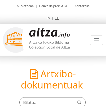
Aurkezpena
|
Hauxe da proiektua...
|
Kontaktua
ES
|
EU
Artxibo-
dokumentuak