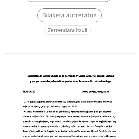
Bilaketa aurreratua
Zerrendara itzuli
|