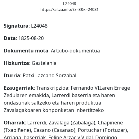
L24048
https://altza.info/?z=3&x=24081
Signatura
: L24048
Data
: 1825-08-20
Dokumentu mota
: Artxibo-dokumentua
Hizkuntza
: Gaztelania
Iturria
: Patxi Lazcano Sorzabal
Ezaugarriak
: Transkripzioa: Fernando VII.aren Errege
Zedularen emakida, Larrerdi baserria eta haren
ondasunak saltzeko eta haren produktua
Zavalagakoaren konponketan inbertitzeko
Oharrak
: Larrerdi, Zavalaga (Zabalaga), Chapinene
(Txapiñene), Casano (Casanao), Portuchar (Portuzar),
Arriaga, baserriak. Felipe Arzac y Vidal. Domingo