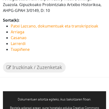
Zuazola. Gipuzkoako Probintziako Artxibo Historikoa,
AHPG-GPAH 3/0149, D: 10
Sorta(k):
Patxi Lazcano, dokumentuak eta transkripzioak
Arriaga
Casanao
Larrerdi
Txapiñene
Iruzkinak / Zuzenketak
Dokumentuen aitortza egiteko, ikus bakoitzaren fitxan.
Bestela adierazi ezean, gune honetako edukia Creative Commons