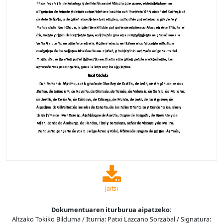
Jaitsi
Dokumentuaren iturburua aipatzeko:
Altzako Tokiko Bilduma / Iturria: Patxi Lazcano Sorzabal / Signatura: