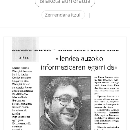
Bilaketa aurreratua
Zerrendara itzuli
|