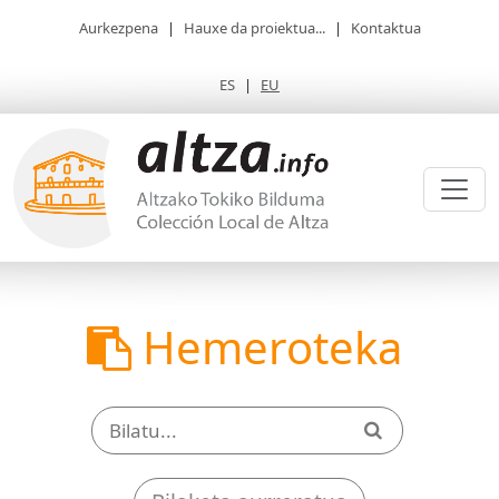
Aurkezpena
|
Hauxe da proiektua...
|
Kontaktua
ES
|
EU
Hemeroteka