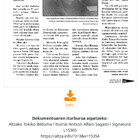
Jaitsi
Dokumentuaren iturburua aipatzeko:
Altzako Tokiko Bilduma / Iturria: Antxon Alfaro Sagasti / Signatura:
L15365
https://altza.info/?z=3&x=15354