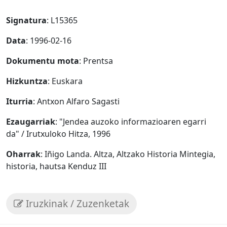
Signatura
: L15365
Data
: 1996-02-16
Dokumentu mota
: Prentsa
Hizkuntza
: Euskara
Iturria
: Antxon Alfaro Sagasti
Ezaugarriak
: "Jendea auzoko informazioaren egarri
da" / Irutxuloko Hitza, 1996
Oharrak
: Iñigo Landa. Altza, Altzako Historia Mintegia,
historia, hautsa Kenduz III
Iruzkinak / Zuzenketak