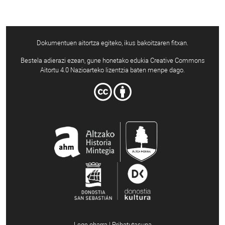
Dokumentuen aitortza egiteko, ikus bakoitzaren fitxan.
Bestela adierazi ezean, gune honetako edukia Creative Commons
Aitortu 4.0 Nazioarteko lizentzia baten menpe dago.
Lege oharra | Pribatutasuna