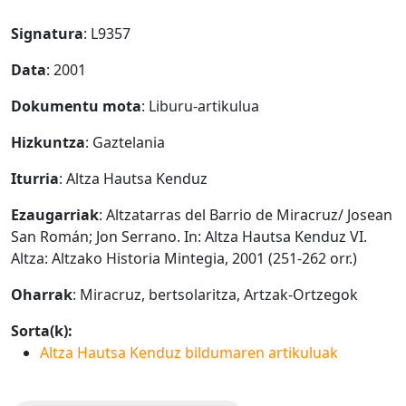
Signatura
: L9357
Data
: 2001
Dokumentu mota
: Liburu-artikulua
Hizkuntza
: Gaztelania
Iturria
: Altza Hautsa Kenduz
Ezaugarriak
: Altzatarras del Barrio de Miracruz/ Josean
San Román; Jon Serrano. In: Altza Hautsa Kenduz VI.
Altza: Altzako Historia Mintegia, 2001 (251-262 orr.)
Oharrak
: Miracruz, bertsolaritza, Artzak-Ortzegok
Sorta(k):
Altza Hautsa Kenduz bildumaren artikuluak