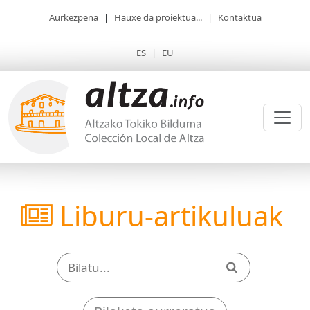
Aurkezpena
|
Hauxe da proiektua...
|
Kontaktua
ES
|
EU
Liburu-artikuluak