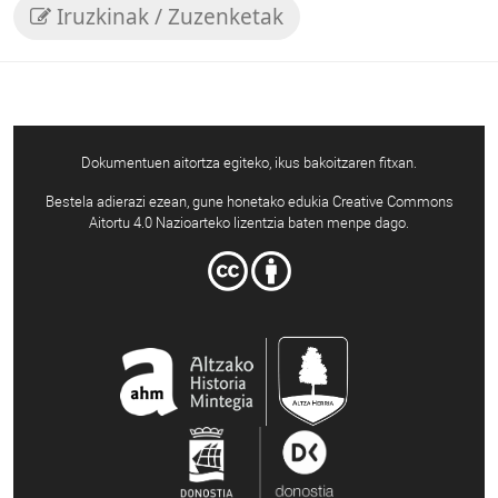
Iruzkinak / Zuzenketak
Dokumentuen aitortza egiteko, ikus bakoitzaren fitxan.
Bestela adierazi ezean, gune honetako edukia Creative Commons
Aitortu 4.0 Nazioarteko lizentzia baten menpe dago.