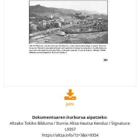
Jaitsi
Dokumentuaren iturburua aipatzeko:
Altzako Tokiko Bilduma / Iturria: Altza Hautsa Kenduz / Signatura:
L9357
https://altza.info/?z=3&x=9354