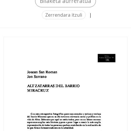
Bilaketa aurreratua
Zerrendara itzuli
|