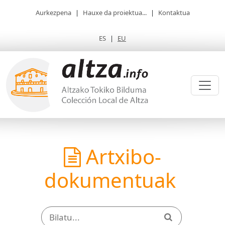
Aurkezpena
|
Hauxe da proiektua...
|
Kontaktua
ES
|
EU
Artxibo-
dokumentuak