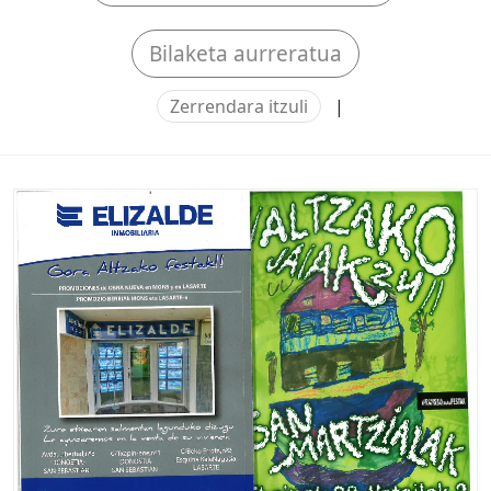
Bilaketa aurreratua
Zerrendara itzuli
|