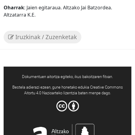
Oharrak
: Jaien egitaraua. Altzako Jai Batzordea.
Altzatarra K.E.
Iruzkinak / Zuzenketak
Dokumentuen aitortza egiteko, ikus bakoitzaren fitxan.
Bestela adierazi ezean, gune honetako edukia Creative Commons
Aitortu 4.0 Nazioarteko lizentzia baten menpe dago.