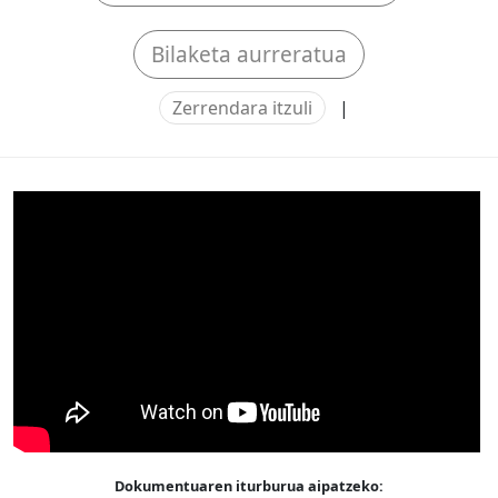
Bilaketa aurreratua
Zerrendara itzuli
|
Dokumentuaren iturburua aipatzeko: