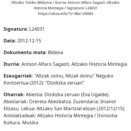
Altzako Tokiko Bilduma / Iturria: Antxon Alfaro Sagasti, Altzako
Historia Mintegia / Signatura: L24031
https://altza.info/?z=3&x=24064
Signatura
: L24031
Data
: 2012-12-15
Dokumentu mota
: Bideoa
Iturria
: Antxon Alfaro Sagasti, Altzako Historia Mintegia
Ezaugarriak
: "Altzak soinu, Altzak doinu" Neguko
Kontzertua (2012): “Dizdizka zeruan”
Oharrak
: Abestia: Dizdizka zeruan (Eva Ugalde).
Abeslariak: Orereta Abesbatza. Zuzendaria: Imanol
Elizasu. Lekua: Altzako San Martzial elizan (2012/12/15).
Antolatzaileak: Altzako Historia Mintegia / Donostia
Kultura. Musika