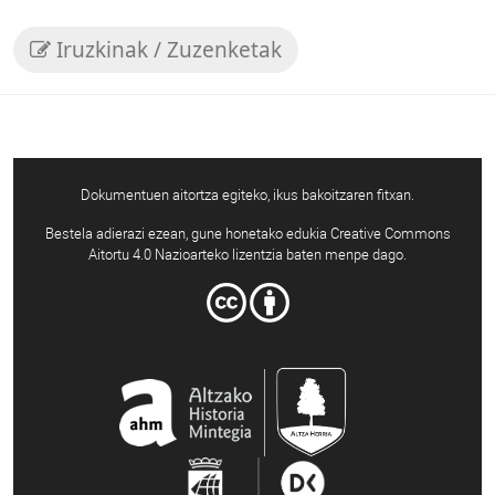
Iruzkinak / Zuzenketak
Dokumentuen aitortza egiteko, ikus bakoitzaren fitxan.
Bestela adierazi ezean, gune honetako edukia Creative Commons
Aitortu 4.0 Nazioarteko lizentzia baten menpe dago.