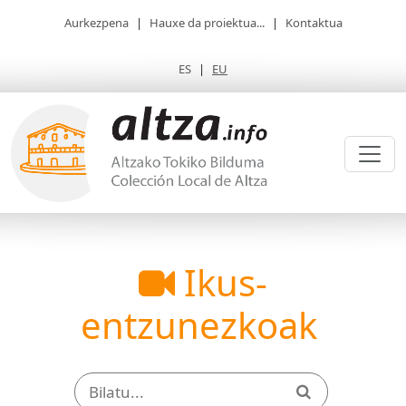
Aurkezpena
|
Hauxe da proiektua...
|
Kontaktua
ES
|
EU
Ikus-
entzunezkoak