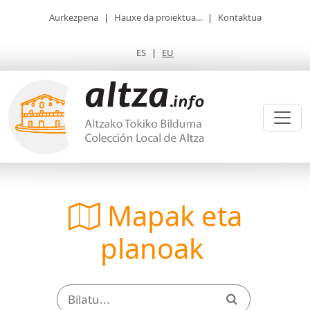
Aurkezpena
|
Hauxe da proiektua...
|
Kontaktua
ES
|
EU
Mapak eta
planoak