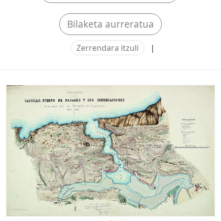
Bilaketa aurreratua
Zerrendara itzuli
|