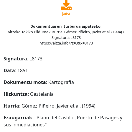
Jaitsi
Dokumentuaren iturburua aipatzeko:
Altzako Tokiko Bilduma / Iturria: Gómez Piñeiro, Javier et al. (1994) /
Signatura: L8173
https://altza.info/?z=3&x=8173
Signatura
: L8173
Data
: 1851
Dokumentu mota
: Kartografia
Hizkuntza
: Gaztelania
Iturria
: Gómez Piñeiro, Javier et al. (1994)
Ezaugarriak
: "Plano del Castillo, Puerto de Pasages y
sus inmediaciones"