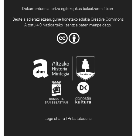
Dokumentuen aitortza egiteko, ikus bakoitzaren fitxan.
Bestela adierazi ezean, gune honetako edukia Creative Commons
Aitortu 4.0 Nazioarteko lizentzia baten menpe dago.
Lege oharra | Pribatutasuna