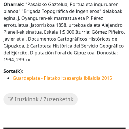
Oharrak
: "Pasaiako Gaztelua, Portua eta inguruaren
planoa" "Brigada Topográfica de Ingenieros" delakoak
egina, J. Oyanguren-ek marraztua eta P. Pérez
errotulatua. Jatorrizkoa 1858. urtekoa da eta Alejandro
Planell-ek sinatua. Eskala 1:5.000 Iturria: Gómez Piñeiro,
Javier et al. Documentos Cartográficos Históricos de
Gipuzkoa, I: Cartoteca Histórica del Servicio Geográfico
del Ejército. Diputación Foral de Gipuzkoa, Donostia:
1994, 239. or.
Sorta(k):
Guardaplata - Platako itsasargia ibilaldia 2015
Iruzkinak / Zuzenketak