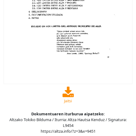
Jaitsi
Dokumentuaren iturburua aipatzeko:
Altzako Tokiko Bilduma / Iturria: Altza Hautsa Kenduz / Signatura:
L9454
https://altza.info/?z=3&x=9451