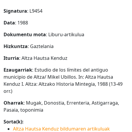
Signatura
: L9454
Data
: 1988
Dokumentu mota
: Liburu-artikulua
Hizkuntza
: Gaztelania
Iturria
: Altza Hautsa Kenduz
Ezaugarriak
: Estudio de los límites del antiguo
municipio de Altza/ Mikel Ubillos. In: Altza Hautsa
Kenduz I. Altza: Altzako Historia Mintegia, 1988 (13-49
orr.)
Oharrak
: Mugak, Donostia, Errenteria, Astigarraga,
Pasaia, toponimia
Sorta(k):
Altza Hautsa Kenduz bildumaren artikuluak