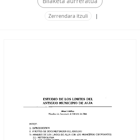
Bilaketa aurreratua
Zerrendara itzuli
|