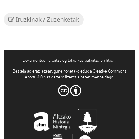
Iruzkinak / Zuzenketak
Dokumentuen aitortza egiteko, ikus bakoitzaren fitxan.
Bestela adierazi ezean, gune honetako edukia Creative Commons
Aitortu 4.0 Nazioarteko lizentzia baten menpe dago.