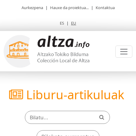
Aurkezpena
|
Hauxe da proiektua...
|
Kontaktua
ES
|
EU
Liburu-artikuluak