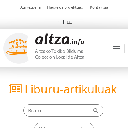
Aurkezpena
|
Hauxe da proiektua...
|
Kontaktua
ES
|
EU
Liburu-artikuluak