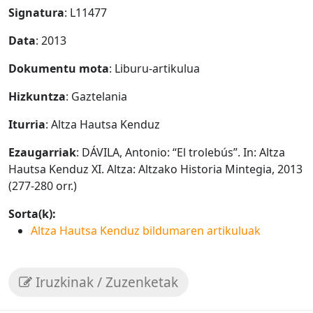
Signatura
: L11477
Data
: 2013
Dokumentu mota
: Liburu-artikulua
Hizkuntza
: Gaztelania
Iturria
: Altza Hautsa Kenduz
Ezaugarriak
: DÁVILA, Antonio: “El trolebús”. In: Altza
Hautsa Kenduz XI. Altza: Altzako Historia Mintegia, 2013
(277-280 orr.)
Sorta(k):
Altza Hautsa Kenduz bildumaren artikuluak
Iruzkinak / Zuzenketak