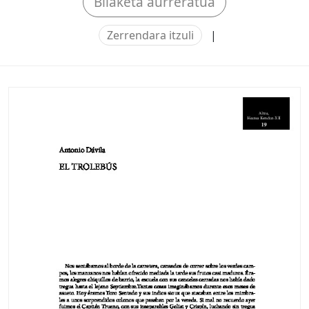
Bilaketa aurreratua
Zerrendara itzuli
|