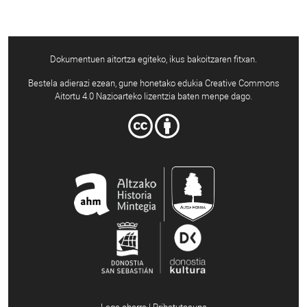
Dokumentuen aitortza egiteko, ikus bakoitzaren fitxan.
Bestela adierazi ezean, gune honetako edukia Creative Commons
Aitortu 4.0 Nazioarteko lizentzia baten menpe dago.