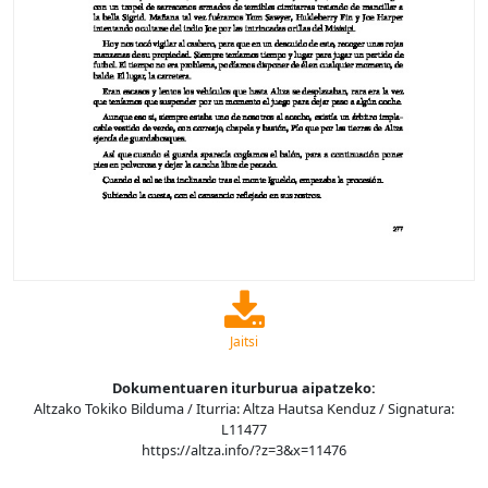
Jaitsi
Dokumentuaren iturburua aipatzeko:
Altzako Tokiko Bilduma / Iturria: Altza Hautsa Kenduz / Signatura:
L11477
https://altza.info/?z=3&x=11476