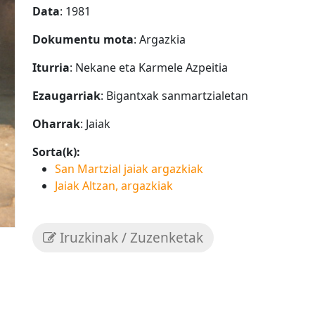
Data
: 1981
Dokumentu mota
: Argazkia
Iturria
: Nekane eta Karmele Azpeitia
Ezaugarriak
: Bigantxak sanmartzialetan
Oharrak
: Jaiak
Sorta(k):
San Martzial jaiak argazkiak
Jaiak Altzan, argazkiak
Iruzkinak / Zuzenketak