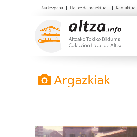
Aurkezpena
|
Hauxe da proiektua...
|
Kontaktua
Argazkiak