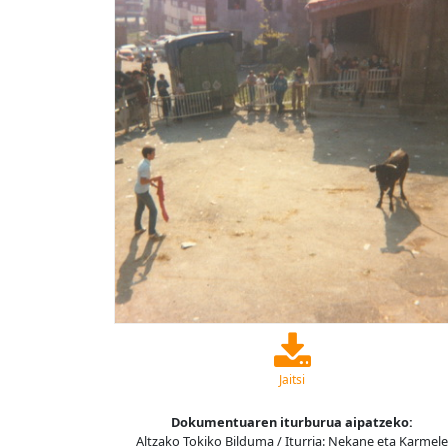
Jaitsi
Dokumentuaren iturburua aipatzeko:
Altzako Tokiko Bilduma / Iturria: Nekane eta Karmele