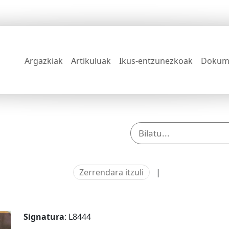
Argazkiak
Artikuluak
Ikus-entzunezkoak
Dokum
Zerrendara itzuli
|
Signatura
: L8444