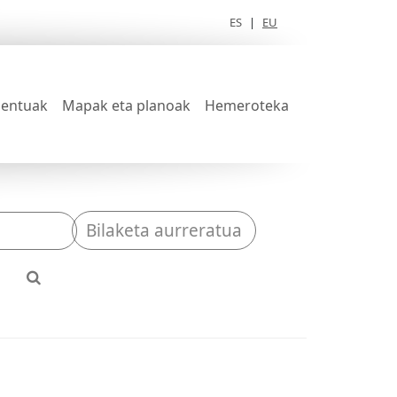
ES
|
EU
entuak
Mapak eta planoak
Hemeroteka
Bilaketa aurreratua