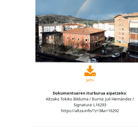
Jaitsi
Dokumentuaren iturburua aipatzeko:
Altzako Tokiko Bilduma / Iturria: Juli Hernández /
Signatura: L16293
https://altza.info/?z=3&x=16292