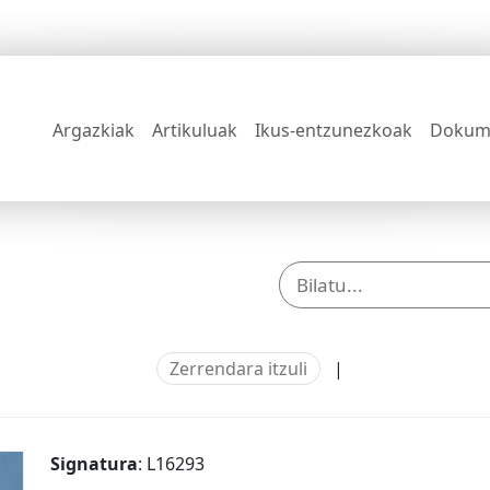
Argazkiak
Artikuluak
Ikus-entzunezkoak
Dokum
Zerrendara itzuli
|
Signatura
: L16293