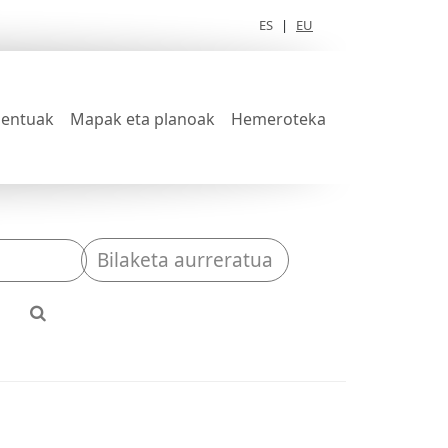
ES
|
EU
entuak
Mapak eta planoak
Hemeroteka
Bilaketa aurreratua