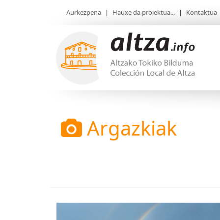
Aurkezpena
|
Hauxe da proiektua...
|
Kontaktua
Argazkiak