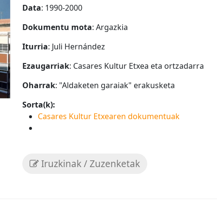
Data
: 1990-2000
Dokumentu mota
: Argazkia
Iturria
: Juli Hernández
Ezaugarriak
: Casares Kultur Etxea eta ortzadarra
Oharrak
: "Aldaketen garaiak" erakusketa
Sorta(k):
Casares Kultur Etxearen dokumentuak
Iruzkinak / Zuzenketak