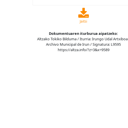
Jaitsi
Dokumentuaren iturburua aipatzeko:
Altzako Tokiko Bilduma / Iturria: Irungo Udal Artxiboa
Archivo Municipal de Irun / Signatura: L9595
https://altza.info/?z=3&x=9589