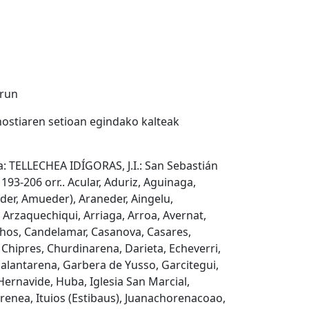
Irun
nostiaren setioan egindako kalteak
tua: TELLECHEA IDÍGORAS, J.I.: San Sebastián
193-206 orr.. Acular, Aduriz, Aguinaga,
der, Amueder), Araneder, Aingelu,
 Arzaquechiqui, Arriaga, Arroa, Avernat,
chos, Candelamar, Casanova, Casares,
 Chipres, Churdinarena, Darieta, Echeverri,
Galantarena, Garbera de Yusso, Garcitegui,
ernavide, Huba, Iglesia San Marcial,
orenea, Ituios (Estibaus), Juanachorenacoao,