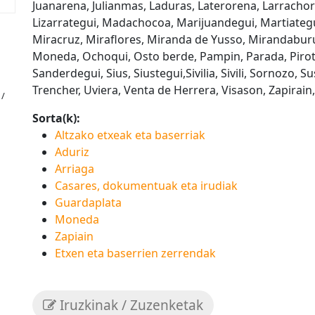
Juanarena, Julianmas, Laduras, Laterorena, Larracho
Lizarrategui, Madachocoa, Marijuandegui, Martiategu
Miracruz, Miraflores, Miranda de Yusso, Mirandaburu
Moneda, Ochoqui, Osto berde, Pampin, Parada, Piroteg
Sanderdegui, Sius, Siustegui,Sivilia, Sivili, Sornozo, 
Trencher, Uviera, Venta de Herrera, Visason, Zapirai
 /
Sorta(k):
Altzako etxeak eta baserriak
Aduriz
Arriaga
Casares, dokumentuak eta irudiak
Guardaplata
Moneda
Zapiain
Etxen eta baserrien zerrendak
Iruzkinak / Zuzenketak