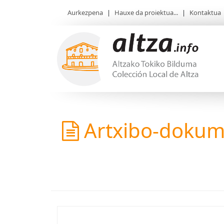
Aurkezpena
|
Hauxe da proiektua...
|
Kontaktua
Artxibo-doku