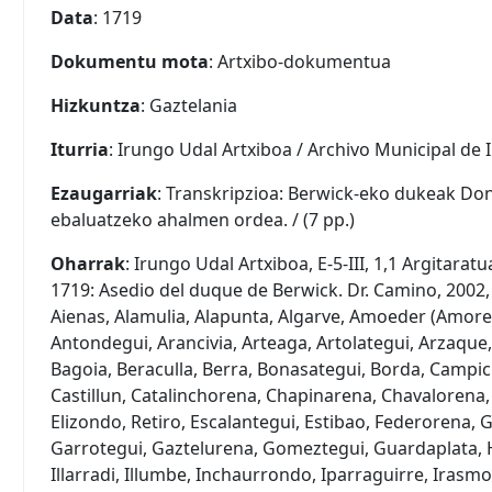
Data
: 1719
Dokumentu mota
: Artxibo-dokumentua
Hizkuntza
: Gaztelania
Iturria
: Irungo Udal Artxiboa / Archivo Municipal de 
Ezaugarriak
: Transkripzioa: Berwick-eko dukeak Do
ebaluatzeko ahalmen ordea. / (7 pp.)
Oharrak
: Irungo Udal Artxiboa, E-5-III, 1,1 Argitara
1719: Asedio del duque de Berwick. Dr. Camino, 2002, 
Aienas, Alamulia, Alapunta, Algarve, Amoeder (Amore
Antondegui, Arancivia, Arteaga, Artolategui, Arzaque,
Bagoia, Beraculla, Berra, Bonasategui, Borda, Campi
Castillun, Catalinchorena, Chapinarena, Chavalorena,
Elizondo, Retiro, Escalantegui, Estibao, Federorena, 
Garrotegui, Gaztelurena, Gomeztegui, Guardaplata, H
Illarradi, Illumbe, Inchaurrondo, Iparraguirre, Irasm