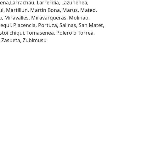
rena,Larrachau, Larrerdia, Lazunenea,
i, Martillun, Martín Bona, Marus, Mateo,
, Miravalles, Miravarqueras, Molinao,
ui, Placencia, Portuza, Salinas, San Matet,
Sustoi chiqui, Tomasenea, Polero o Torrea,
n, Zasueta, Zubimusu