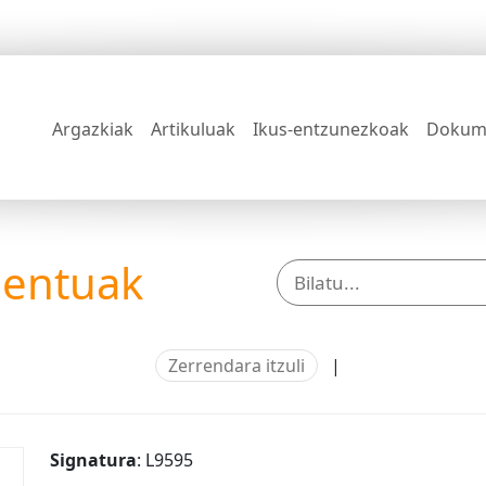
Argazkiak
Artikuluak
Ikus-entzunezkoak
Dokum
mentuak
Zerrendara itzuli
|
Signatura
: L9595