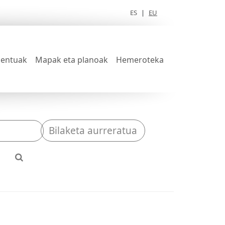
ES
|
EU
entuak
Mapak eta planoak
Hemeroteka
Bilaketa aurreratua