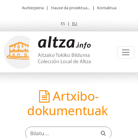
Aurkezpena
|
Hauxe da proiektua...
|
Kontaktua
ES
|
EU
Artxibo-
dokumentuak