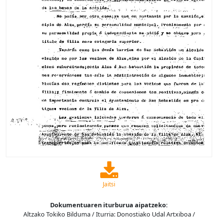
Jaitsi
Dokumentuaren iturburua aipatzeko:
Altzako Tokiko Bilduma / Iturria: Donostiako Udal Artxiboa /