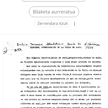
Bilaketa aurreratua
Zerrendara itzuli
|