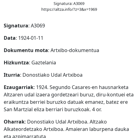
Signatura: A3069
https://altza.info/?z=3&x=1969
Signatura
: A3069
Data
: 1924-01-11
Dokumentu mota
: Artxibo-dokumentua
Hizkuntza
: Gaztelania
Iturria
: Donostiako Udal Artxiboa
Ezaugarriak
: 1924. Segundo Casares-en hausnarketa
Altzaren udal izaera gordetzeari buruz, diru-kontuei eta
eraikuntza berriei buruzko datuak emanez, batez ere
San Martzial eliza berriari buruzkoak. 4 or.
Oharrak
: Donostiako Udal Artxiboa. Altzako
Alkateordetzako Artxiboa. Amaieran laburpena dauka
eta azpimarratuta