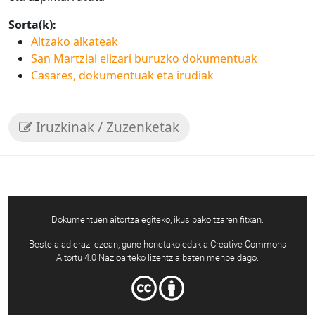
Sorta(k):
Altzako alkateak
San Martzial elizari buruzko dokumentuak
Casares, dokumentuak eta irudiak
Iruzkinak / Zuzenketak
Dokumentuen aitortza egiteko, ikus bakoitzaren fitxan.
Bestela adierazi ezean, gune honetako edukia Creative Commons
Aitortu 4.0 Nazioarteko lizentzia baten menpe dago.