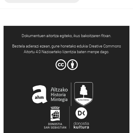
Dokumentuen aitortza egiteko, ikus bakoitzaren fitxan.
Bestela adierazi ezean, gune honetako edukia Creative Commons
Aitortu 4.0 Nazioarteko lizentzia baten menpe dago.