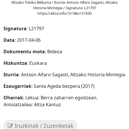
Altzako Tokiko Bilduma / Iturria: Antxon Alfaro Sagasti, Altzako
Historia Mintegia / Signatura: L21797
https://altza.info/?z=3&x=21830
Signatura
: L21797
Data
: 2017-04-06
Dokumentu mota
: Bideoa
Hizkuntza
: Euskara
Iturria
: Antxon Alfaro Sagasti, Altzako Historia Mintegia
Ezaugarriak
: Santa Ageda bezpera (2017)
Oharrak
: Lekua: Berra zaharren egoitzean.
Antolatzailea: Altza Kantuz
Iruzkinak / Zuzenketak