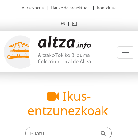
Aurkezpena
|
Hauxe da proiektua...
|
Kontaktua
ES
|
EU
Ikus-
entzunezkoak