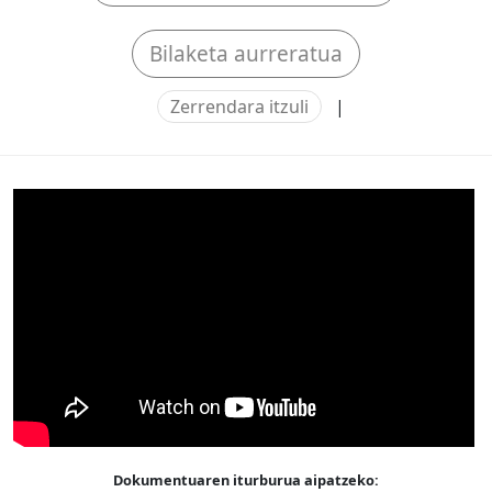
Bilaketa aurreratua
Zerrendara itzuli
|
Dokumentuaren iturburua aipatzeko: