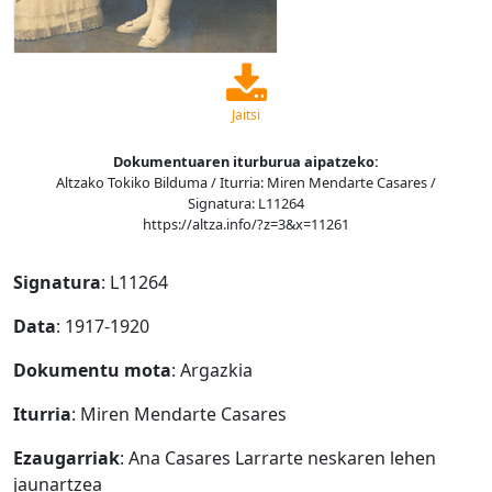
Jaitsi
Dokumentuaren iturburua aipatzeko:
Altzako Tokiko Bilduma / Iturria: Miren Mendarte Casares /
Signatura: L11264
https://altza.info/?z=3&x=11261
Signatura
: L11264
Data
: 1917-1920
Dokumentu mota
: Argazkia
Iturria
: Miren Mendarte Casares
Ezaugarriak
: Ana Casares Larrarte neskaren lehen
jaunartzea