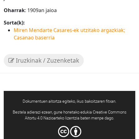
Oharrak
: 1909an jaioa
Sorta(k):
Miren Mendarte Casares-ek utzitako argazkiak;
Casanao baserria
Iruzkinak / Zuzenketak
Dokumentuen aitortza egiteko, ikus bakoitzaren fitxan.
Bestela adierazi ezean, gune honetako edukia Creative Commons
Aitortu 4.0 Nazioarteko lizentzia baten menpe dago.