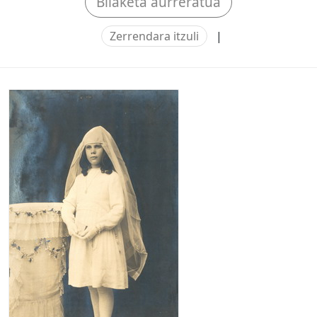
Bilaketa aurreratua
Zerrendara itzuli
|