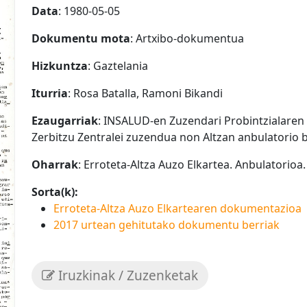
Data
: 1980-05-05
Dokumentu mota
: Artxibo-dokumentua
Hizkuntza
: Gaztelania
Iturria
: Rosa Batalla, Ramoni Bikandi
Ezaugarriak
: INSALUD-en Zuzendari Probintzialare
Zerbitzu Zentralei zuzendua non Altzan anbulatorio b
Oharrak
: Erroteta-Altza Auzo Elkartea. Anbulatorio
Sorta(k):
Erroteta-Altza Auzo Elkartearen dokumentazioa
2017 urtean gehitutako dokumentu berriak
Iruzkinak / Zuzenketak