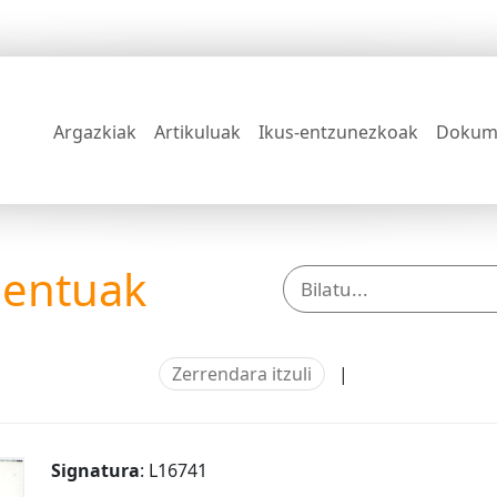
Argazkiak
Artikuluak
Ikus-entzunezkoak
Dokum
mentuak
Zerrendara itzuli
|
Signatura
: L16741