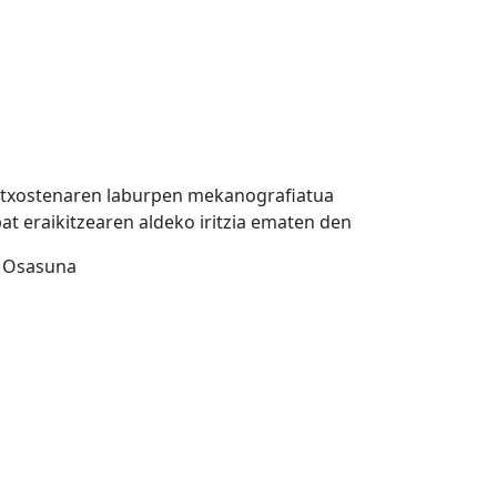
n txostenaren laburpen mekanografiatua
at eraikitzearen aldeko iritzia ematen den
a. Osasuna