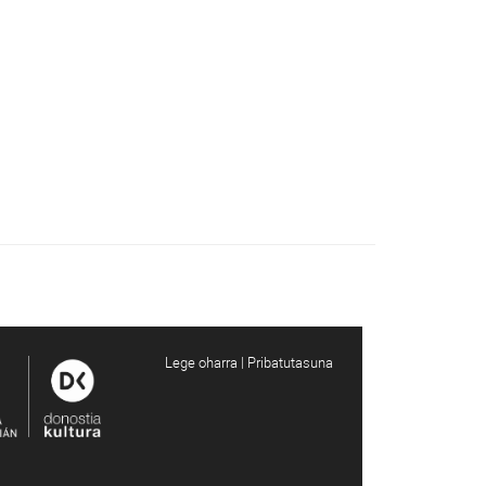
Lege oharra | Pribatutasuna