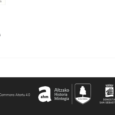
i
e Commons Aitortu 4.0