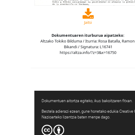
Jaitsi
Dokumentuaren iturburua aipatzeko:
Altzako Tokiko Bilduma / Iturria: Rosa Batalla, Ramon
Bikandi / Signatura: L16741
https://altza.info/?z=3&x=16750
Dokumentuen aitortza egiteko, ikus bakoitzaren fitxan.
Bestela adierazi ezean, gune honetako edukia Creativ
Nazioarteko lizentzia baten menpe dago.