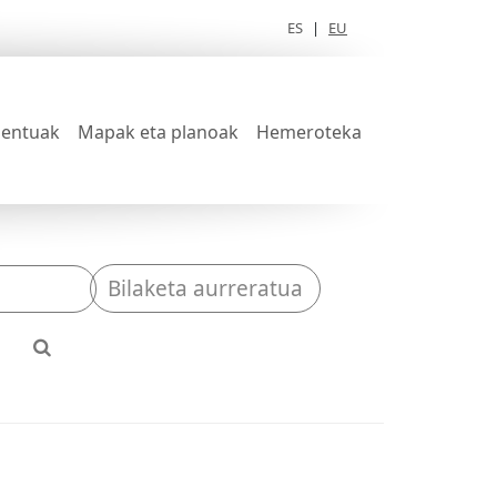
ES
|
EU
entuak
Mapak eta planoak
Hemeroteka
Bilaketa aurreratua