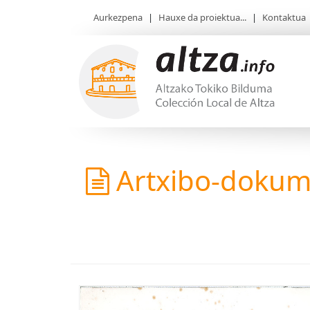
Aurkezpena
|
Hauxe da proiektua...
|
Kontaktua
Artxibo-doku