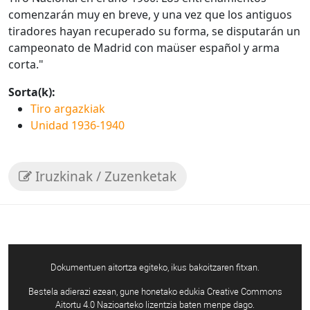
comenzarán muy en breve, y una vez que los antiguos
tiradores hayan recuperado su forma, se disputarán un
campeonato de Madrid con maüser español y arma
corta."
Sorta(k):
Tiro argazkiak
Unidad 1936-1940
Iruzkinak / Zuzenketak
Dokumentuen aitortza egiteko, ikus bakoitzaren fitxan.
Bestela adierazi ezean, gune honetako edukia Creative Commons
Aitortu 4.0 Nazioarteko lizentzia baten menpe dago.