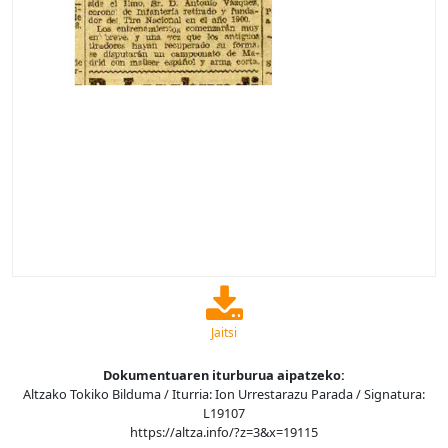
Jaitsi
Dokumentuaren iturburua aipatzeko:
Altzako Tokiko Bilduma / Iturria: Ion Urrestarazu Parada / Signatura:
L19107
https://altza.info/?z=3&x=19115