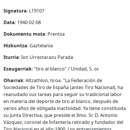
Signatura
: L19107
Data
: 1940-02-08
Dokumentu mota
: Prentsa
Hizkuntza
: Gaztelania
Iturria
: Ion Urrestarazu Parada
Ezaugarriak
: "tiro al blanco" / Unidad, 5. or.
Oharrak
: Altzathlon, tiroa. "La Federación de
Sociedades de Tiro de España (antes Tiro Nacional), ha
reanudado sus tareas para seguir su tradicional labor
en materia del deporte de tiro al blanco, después de
varios años de obligada inactividad. Ya tiene constituida
su Junta Directiva, que preside el Ilmo. Sr. D. Antonio
Vázquez, coronel de Infantería retirado y fundador del
Tiro Nacional en el año 1900. Los entrenamientos