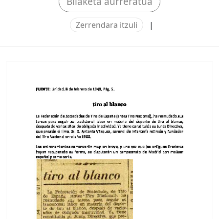
Bilaketa aurreratua
Zerrendara itzuli
|