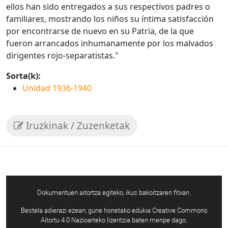
ellos han sido entregados a sus respectivos padres o
familiares, mostrando los niños su íntima satisfacción
por encontrarse de nuevo en su Patria, de la que
fueron arrancados inhumanamente por los malvados
dirigentes rojo-separatistas."
Sorta(k):
Unidad 1936-1940
Iruzkinak / Zuzenketak
Dokumentuen aitortza egiteko, ikus bakoitzaren fitxan.
Bestela adierazi ezean, gune honetako edukia Creative Commons
Aitortu 4.0 Nazioarteko lizentzia baten menpe dago.