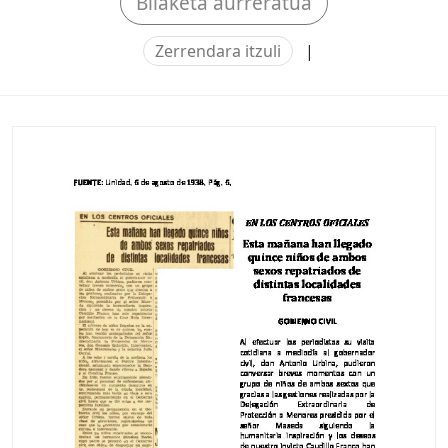
Bilaketa aurreratua
Zerrendara itzuli
|