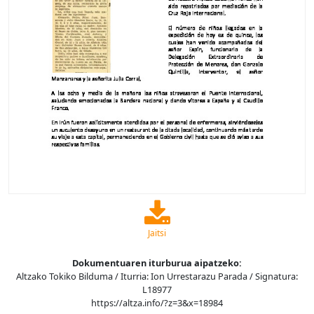
Jaitsi
Dokumentuaren iturburua aipatzeko:
Altzako Tokiko Bilduma / Iturria: Ion Urrestarazu Parada / Signatura:
L18977
https://altza.info/?z=3&x=18984