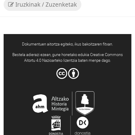
Iruzkinak / Zuzenketak
Dokumentuen aitortza egiteko, ikus bakoitzaren fitxan.
Bestela adierazi ezean, gune honetako edukia Creative Commons
Aitortu 4.0 Nazioarteko lizentzia baten menpe dago.