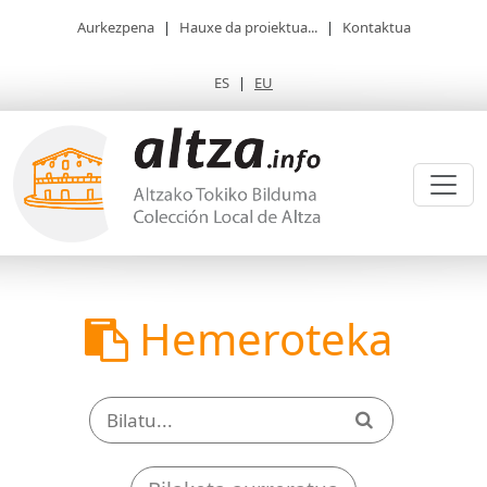
Aurkezpena
|
Hauxe da proiektua...
|
Kontaktua
ES
|
EU
Hemeroteka