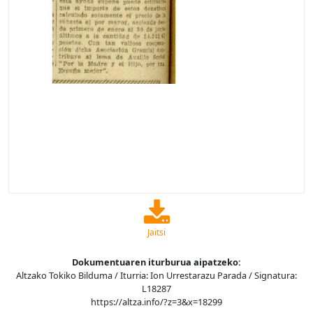
Jaitsi
Dokumentuaren iturburua aipatzeko:
Altzako Tokiko Bilduma / Iturria: Ion Urrestarazu Parada / Signatura:
L18287
https://altza.info/?z=3&x=18299