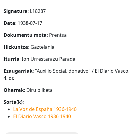
Signatura
: L18287
Data
: 1938-07-17
Dokumentu mota
: Prentsa
Hizkuntza
: Gaztelania
Iturria
: Ion Urrestarazu Parada
Ezaugarriak
: "Auxilio Social. donativo" / El Diario Vasco,
4. or.
Oharrak
: Diru bilketa
Sorta(k):
La Voz de España 1936-1940
El Diario Vasco 1936-1940