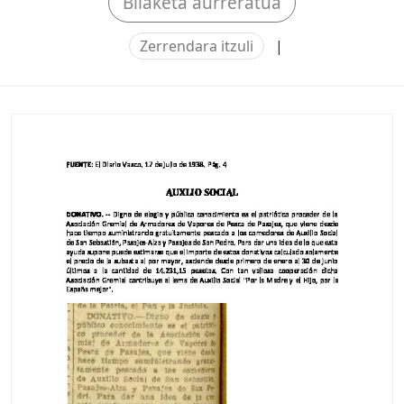
Bilaketa aurreratua
Zerrendara itzuli
|