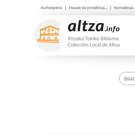
Aurkezpena
|
Hauxe da proiektua...
|
Kontaktua