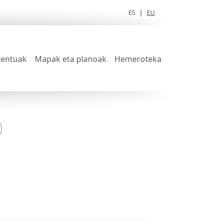
ES
|
EU
entuak
Mapak eta planoak
Hemeroteka