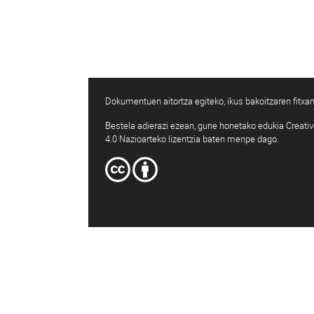
Dokumentuen aitortza egiteko, ikus bakoitzaren fitxan
Bestela adierazi ezean, gune honetako edukia Creat
4.0 Nazioarteko lizentzia baten menpe dago.