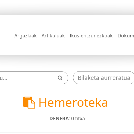
Argazkiak
Artikuluak
Ikus-entzunezkoak
Dokum
Bilaketa aurreratua
Hemeroteka
DENERA
:
0
fitxa