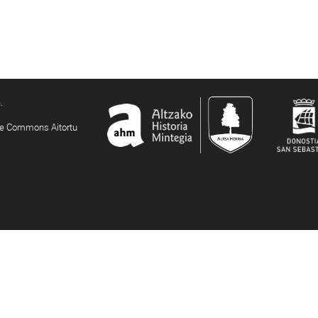
.
ive Commons Aitortu