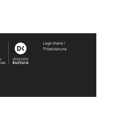
Lege oharra |
Pribatutasuna