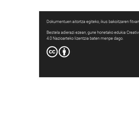
Dokumentuen aitortza egiteko, ikus bakoitzaren fitxan
Bestela adierazi ezean, gune honetako edukia Creat
4.0 Nazioarteko lizentzia baten menpe dago.