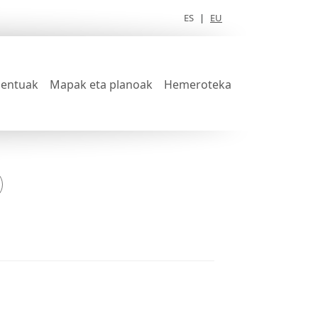
ES
|
EU
entuak
Mapak eta planoak
Hemeroteka