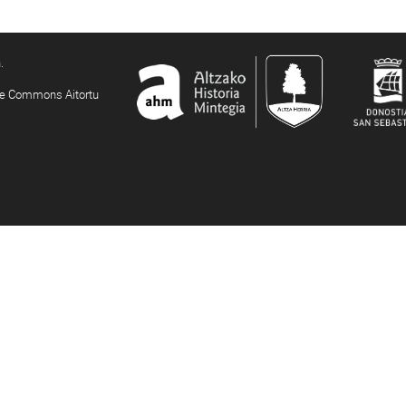
.
ive Commons Aitortu