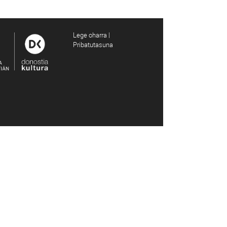
Lege oharra |
Pribatutasuna