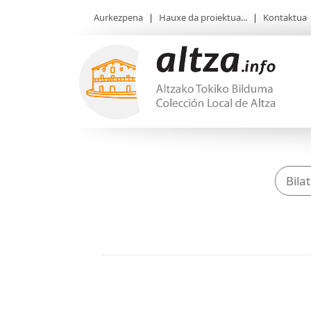
Aurkezpena
|
Hauxe da proiektua...
|
Kontaktua