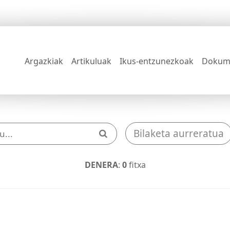
Argazkiak
Artikuluak
Ikus-entzunezkoak
Dokum
Bilaketa aurreratua
DENERA
:
0
fitxa