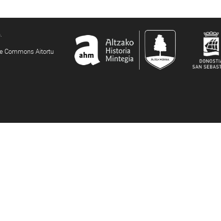
.
ive Commons Aitortu