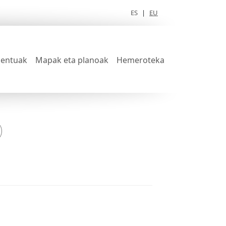
ES
|
EU
entuak
Mapak eta planoak
Hemeroteka