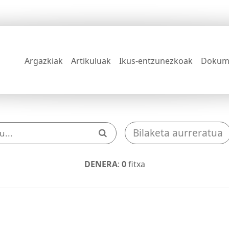
Argazkiak
Artikuluak
Ikus-entzunezkoak
Dokum
Bilaketa aurreratua
DENERA
:
0
fitxa