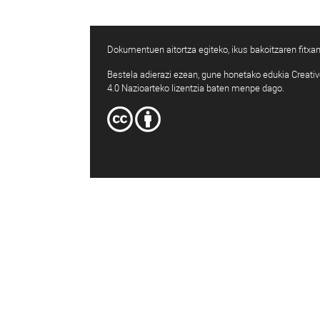
Dokumentuen aitortza egiteko, ikus bakoitzaren fitxan
Bestela adierazi ezean, gune honetako edukia Creat
4.0 Nazioarteko lizentzia baten menpe dago.