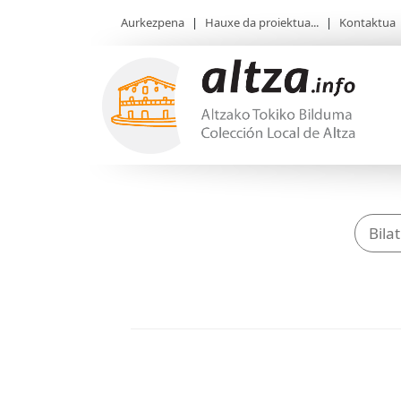
Aurkezpena
|
Hauxe da proiektua...
|
Kontaktua