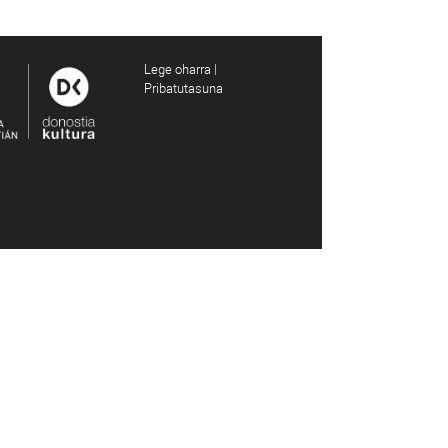
Lege oharra |
Pribatutasuna