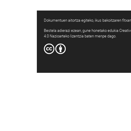
Dokumentuen aitortza egiteko, ikus bakoitzaren fitxan
Bestela adierazi ezean, gune honetako edukia Creat
4.0 Nazioarteko lizentzia baten menpe dago.