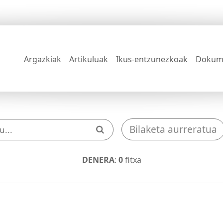
Argazkiak
Artikuluak
Ikus-entzunezkoak
Dokum
Bilaketa aurreratua
DENERA
:
0
fitxa