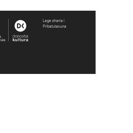
Lege oharra |
Pribatutasuna