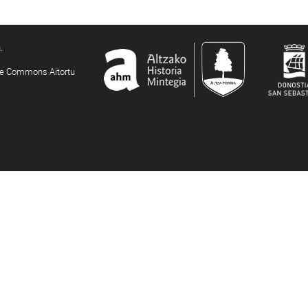
.
ive Commons Aitortu