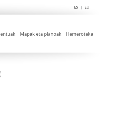
ES
|
EU
entuak
Mapak eta planoak
Hemeroteka