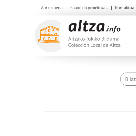
Aurkezpena
|
Hauxe da proiektua...
|
Kontaktua